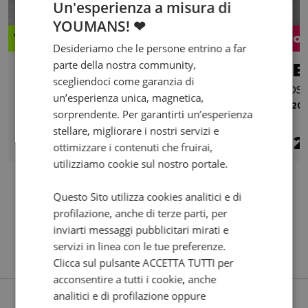
Un'esperienza a misura di
YOUMANS! ❤
Valore futuro garantito
Pro
Desideriamo che le persone entrino a far
parte della nostra community,
KAWASAKI Versys 1000
BE
scegliendoci come garanzia di
Abs my15
abs
un’esperienza unica, magnetica,
2017 | 45866 km | 1043 cc | 120 Hp | 88.2 Kw
2020 |
sorprendente. Per garantirti un’esperienza
stellare, migliorare i nostri servizi e
7.290
132
2
€
€
/mese
€
ottimizzare i contenuti che fruirai,
utilizziamo cookie sul nostro portale.
Questo Sito utilizza cookies analitici e di
profilazione, anche di terze parti, per
inviarti messaggi pubblicitari mirati e
servizi in linea con le tue preferenze.
Clicca sul pulsante ACCETTA TUTTI per
acconsentire a tutti i cookie, anche
analitici e di profilazione oppure