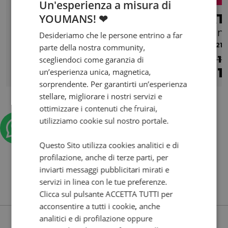
Un'esperienza a misura di
PEUGEOT Tweet 125
KT
YOUMANS! ❤
125i FL Top Case E5+
R m
Desideriamo che le persone entrino a far
0 km | 124 cc | 11.4 Hp | 8.4 Kw
2021 |
parte della nostra community,
€ 1
scegliendoci come garanzia di
2.549
1
un’esperienza unica, magnetica,
€
€
sorprendente. Per garantirti un’esperienza
stellare, migliorare i nostri servizi e
ottimizzare i contenuti che fruirai,
utilizziamo cookie sul nostro portale.
Questo Sito utilizza cookies analitici e di
profilazione, anche di terze parti, per
inviarti messaggi pubblicitari mirati e
servizi in linea con le tue preferenze.
Clicca sul pulsante ACCETTA TUTTI per
acconsentire a tutti i cookie, anche
analitici e di profilazione oppure