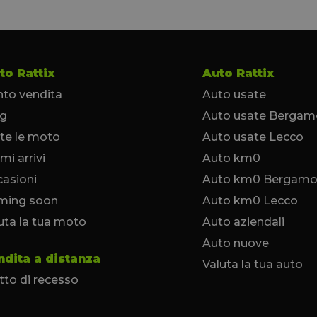
to Rattix
Auto Rattix
to vendita
Auto usate
og
Auto usate Bergam
te le moto
Auto usate Lecco
imi arrivi
Auto km0
asioni
Auto km0 Bergam
ming soon
Auto km0 Lecco
uta la tua moto
Auto aziendali
Auto nuove
ndita a distanza
Valuta la tua auto
itto di recesso