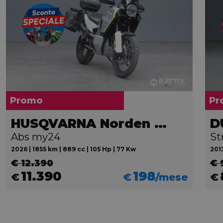
Promo
Pr
HUSQVARNA Norden 901
D
Abs my24
St
2026 | 1855 km | 889 cc | 105 Hp | 77 Kw
2013
€ 12.390
€ 
11.390
198
€
€
/mese
€