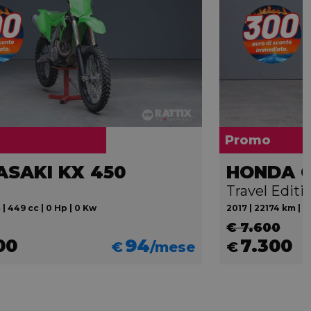
Promo
SAKI KX 450
Travel Edit
 | 449 cc | 0 Hp | 0 Kw
2017 | 22174 km | 7
€ 7.600
00
94
7.300
€
/mese
€