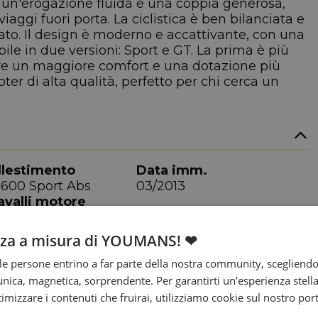
fre un'erogazione fluida e una coppia generosa,
 viaggi fuori porta. La ciclistica è ben bilanciata e
ato. Il design è moderno e accattivante, con una
bile in due versioni: Sport e GT. La prima è più
ffre un maggiore comfort e una dotazione più
ter di alta qualità, perfetto per chi cerca un
llestimento
Data imm.
 600 Sport Abs
03/2013
avalli motore
0 cv
nza a misura di YOUMANS! ❤
e persone entrino a far parte della nostra community, scegliend
nica, magnetica, sorprendente. Per garantirti un’esperienza stella
ttimizzare i contenuti che fruirai, utilizziamo cookie sul nostro port
arghezza
Altezza sella