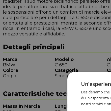
roadster. Il suo motore bicilindrico parallelo of
ideale per affrontare sia il traffico cittadino che i
le sospensioni offrono un comfort di marcia elev
cura particolare per i dettagli. La C 650 è disponi
orientata alle prestazioni, mentre la seconda o
ricca. In entrambi i casi, la BMW C 650 è uno scoo
mezzo versatile e affidabile.
Dettagli principali
Marca
Modello
A
BMW
C 650
C
Colore
Categoria
C
Grigia
Scooterone
6
Un'esperie
Desideriamo che l
Caratteristiche tecniche
di un’esperienza u
nostri servizi e o
Massa In Marcia
Lunghezza
L