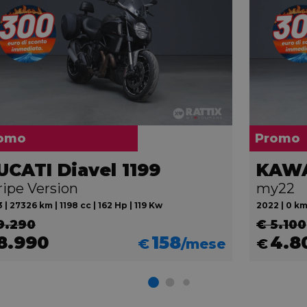
omo
Promo
UCATI Diavel 1199
KAWA
ripe Version
my22
 | 27326 km | 1198 cc | 162 Hp | 119 Kw
2022 | 0 km
9.290
€ 5.100
8.990
158
4.8
€
/mese
€