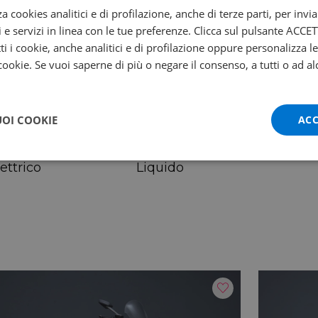
9 cm
81 cm
za cookies analitici e di profilazione, anche di terze parti, per invi
i e servizi in linea con le tue preferenze. Clicca sul pulsante ACC
ti i cookie, anche analitici e di profilazione oppure personalizza l
 cookie. Se vuoi saperne di più o negare il consenso, a tutti o ad al
UOI COOKIE
egime
Coppia max
ACC
500
66/6000
vviamento
Raffreddamento
ettrico
Liquido