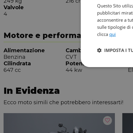
249 kg
216 cm
7
Questo Sito utiliz
Valvole
pubblicitari mirat
4
acconsentire a tut
sulle tipologie di
Motore e performance
clicca
qui
Alimentazione
Cambio
IMPOSTA I T
R
Benzina
CVT
7
Cilindrata
Potenza
A
647 cc
44 kw
El
In Evidenza
Ecco moto simili che potrebbero interessarti!