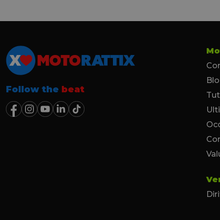
Mo
Con
Bl
Follow the
beat
Tut
Ult
Occ
Co
Val
Ve
Dir