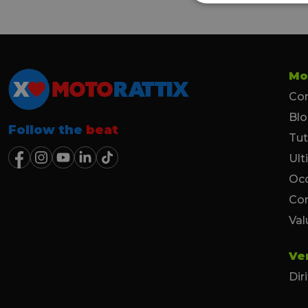
Mo
Con
Bl
Follow the
beat
Tut
Ult
Occ
Co
Val
Ve
Dir