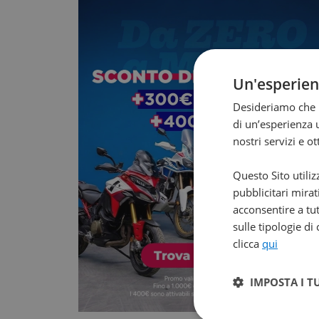
Un'esperie
Desideriamo che l
di un’esperienza u
nostri servizi e o
Questo Sito utiliz
pubblicitari mirat
acconsentire a tut
sulle tipologie di
clicca
qui
IMPOSTA I T