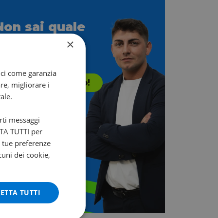
Non sai quale
scegliere?
×
i aiuta Francesco!
oci come garanzia
Contattalo subito!
re, migliorare i
ale.
arti messaggi
ETTA TUTTI per
e tue preferenze
cuni dei cookie,
ETTA TUTTI