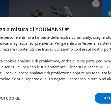
nza a misura di YOUMANS! ❤
T
e persone entrino a far parte della nostra community, scegliend
nica, magnetica, sorprendente. Per garantirti un’esperienza stella
ttimizzare i contenuti che fruirai, utilizziamo cookie sul nostro port
za cookies analitici e di profilazione, anche di terze parti, per invi
Valore futuro garantito
i e servizi in linea con le tue preferenze. Clicca sul pulsante ACC
ti i cookie, anche analitici e di profilazione oppure personalizza l
BENELLI TRK 702
 cookie. Se vuoi saperne di più o negare il consenso, a tutti o ad al
Trk abs E5
2024 | 12819 km | 698 cc | 70 Hp | 51.5 Kw
UOI COOKIE
ACC
5.990
111
€
€
/mese