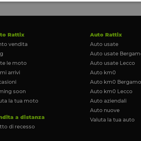
to Rattix
Auto Rattix
to vendita
Auto usate
og
Auto usate Bergam
te le moto
Auto usate Lecco
imi arrivi
Auto km0
asioni
Auto km0 Bergam
ming soon
Auto km0 Lecco
uta la tua moto
Auto aziendali
Auto nuove
ndita a distanza
Valuta la tua auto
itto di recesso