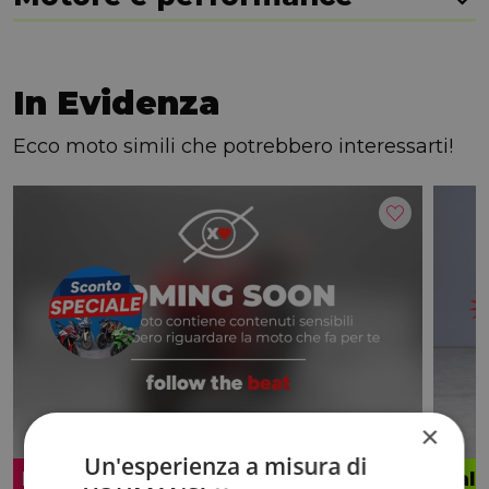
In Evidenza
Ecco moto simili che potrebbero interessarti!
×
Un'esperienza a misura di
Promo
Valo