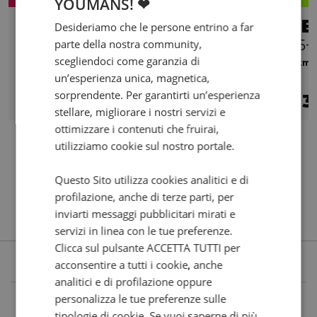
YOUMANS! ❤
YAMAHA YZF R7 690
BE
Desideriamo che le persone entrino a far
parte della nostra community,
dep.A2 Abs my22
E5+
scegliendoci come garanzia di
2023 | 1192 km | 689 cc | 47.6 Hp | 35 Kw
0 km | 
un’esperienza unica, magnetica,
€ 8.900
sorprendente. Per garantirti un’esperienza
7.900
142
3
€
€
/mese
€
stellare, migliorare i nostri servizi e
ottimizzare i contenuti che fruirai,
utilizziamo cookie sul nostro portale.
Questo Sito utilizza cookies analitici e di
profilazione, anche di terze parti, per
inviarti messaggi pubblicitari mirati e
servizi in linea con le tue preferenze.
Clicca sul pulsante ACCETTA TUTTI per
acconsentire a tutti i cookie, anche
analitici e di profilazione oppure
personalizza le tue preferenze sulle
tipologie di cookie. Se vuoi saperne di più