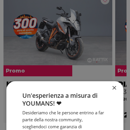
Promo
Pro
KTM 1290 Super Duke
PI
×
GT my16
S 3v
Un'esperienza a misura di
2017 | 52611 km | 1301 cc | 173 Hp | 127 Kw
2020 |
YOUMANS! ❤
€ 7.800
Desideriamo che le persone entrino a far
7.500
134
2
€
€
/mese
€
parte della nostra community,
scegliendoci come garanzia di