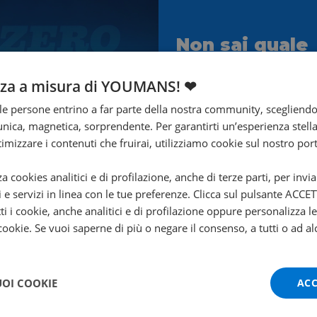
Non sai quale
scegliere?
nza a misura di YOUMANS! ❤
Ti aiuta Francesco!
e persone entrino a far parte della nostra community, scegliend
Contattalo subito!
nica, magnetica, sorprendente. Per garantirti un’esperienza stella
ttimizzare i contenuti che fruirai, utilizziamo cookie sul nostro port
za cookies analitici e di profilazione, anche di terze parti, per invi
i e servizi in linea con le tue preferenze. Clicca sul pulsante ACC
ti i cookie, anche analitici e di profilazione oppure personalizza l
 cookie. Se vuoi saperne di più o negare il consenso, a tutti o ad al
UOI COOKIE
ACC