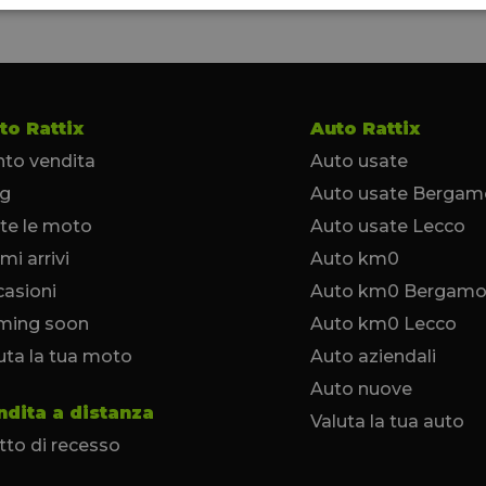
to Rattix
Auto Rattix
to vendita
Auto usate
og
Auto usate Bergam
te le moto
Auto usate Lecco
imi arrivi
Auto km0
asioni
Auto km0 Bergam
ming soon
Auto km0 Lecco
uta la tua moto
Auto aziendali
Auto nuove
ndita a distanza
Valuta la tua auto
itto di recesso