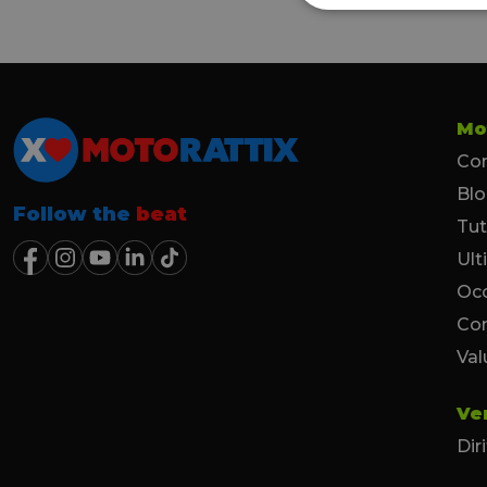
Mo
Con
Bl
Follow the
beat
Tut
Ult
Occ
Co
Val
Ve
Dir