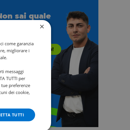
Non sai quale
scegliere?
×
i aiuta Francesco!
oci come garanzia
Contattalo subito!
re, migliorare i
ale.
arti messaggi
ETTA TUTTI per
e tue preferenze
cuni dei cookie,
ETTA TUTTI