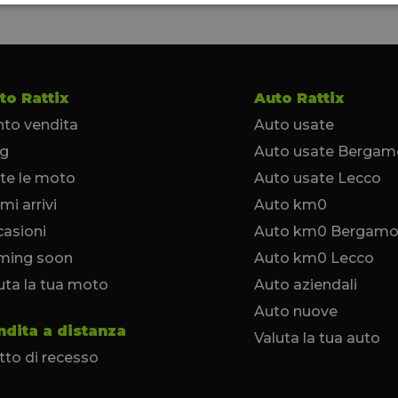
to Rattix
Auto Rattix
to vendita
Auto usate
og
Auto usate Bergam
te le moto
Auto usate Lecco
imi arrivi
Auto km0
asioni
Auto km0 Bergam
ming soon
Auto km0 Lecco
uta la tua moto
Auto aziendali
Auto nuove
ndita a distanza
Valuta la tua auto
itto di recesso