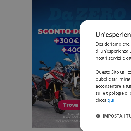
Un'esperie
Desideriamo che l
di un’esperienza u
nostri servizi e o
Questo Sito utiliz
pubblicitari mirat
acconsentire a tut
sulle tipologie di
clicca
qui
IMPOSTA I T