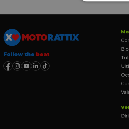
Mo
Con
Bl
Follow the
beat
Tut
Ult
Occ
Co
Val
Ve
Dir